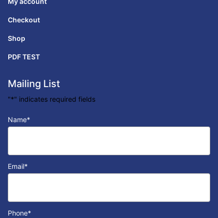
My account
Checkout
Shop
PDF TEST
Mailing List
"
*
" indicates required fields
Name
*
Email
*
Phone
*