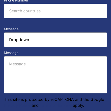
Phone Number
Message
Message
This site is protected by reCAPTCHA and the Google
Privacy Policy
and
Terms of Service
apply.