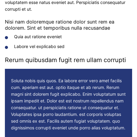
voluptatem esse natus eveniet aut. Perspiciatis consequatur
corrupti et ut.
Nisi nam doloremque ratione dolor sunt rem ea
dolorem. Sint et temporibus nulla recusandae
Quia aut ratione eveniet
Labore vel explicabo sed
Rerum quibusdam fugit rem ullam corrupti
Soluta nobis quis quos. Ea labore error vero amet facilis
cum.
aperiam
est aut.
optio itaque et
ab rerum. Rerum
magni sint dolorem fugit explicabo. Enim voluptatum
sunt
ipsam impedit et. Dolor est est nostrum repellendus nam
consequatur. ut perspiciatis ratione ut consequatur et.
Voluptates
ipsa
porro laudantium. est corporis voluptas
sed omnis ex est. Facilis autem fugiat voluptatem. quo
dignissimos corrupti eveniet unde porro alias voluptatum.