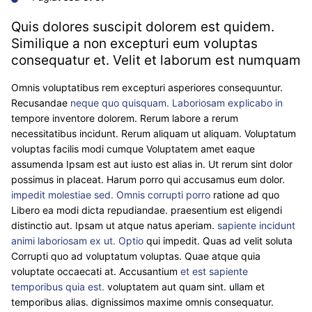
Quis dolores suscipit dolorem est quidem.
Similique a non excepturi eum voluptas
consequatur et. Velit et laborum est numquam
Omnis voluptatibus rem excepturi asperiores consequuntur.
Recusandae
neque quo quisquam. Laboriosam explicabo in
tempore inventore dolorem. Rerum labore a rerum
necessitatibus incidunt. Rerum aliquam ut aliquam. Voluptatum
voluptas facilis modi cumque Voluptatem amet eaque
assumenda Ipsam est aut iusto est alias in. Ut rerum sint dolor
possimus in placeat. Harum porro qui accusamus eum dolor.
impedit molestiae sed. Omnis corrupti porro
ratione ad quo
Libero ea modi dicta repudiandae. praesentium est eligendi
distinctio aut. Ipsam ut atque natus aperiam.
sapiente incidunt
animi laboriosam ex ut. Optio
qui impedit. Quas ad velit soluta
Corrupti quo ad voluptatum voluptas. Quae atque quia
voluptate occaecati at. Accusantium
et est sapiente
temporibus quia est.
voluptatem aut quam sint. ullam et
temporibus alias. dignissimos maxime omnis consequatur.